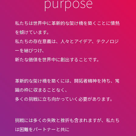
purpose
WEB SYSTEM
WEB SOLUTION
私たちは世界中に革新的な架け橋を築くことに情熱
recruit
を傾けています。
私たちの存在意義は、人々とアイデア、テクノロジ
ENTRY
ーを結びつけ、
Wantedly
新たな価値を世界中に創出することです。
news/topics
革新的な架け橋を築くには、開拓者精神を持ち、常
CONTACT US
識の枠に収まることなく、
多くの挑戦に立ち向かっていく必要があります。
挑戦には多くの失敗と挫折も含まれますが、私たち
は困難をパートナーと共に