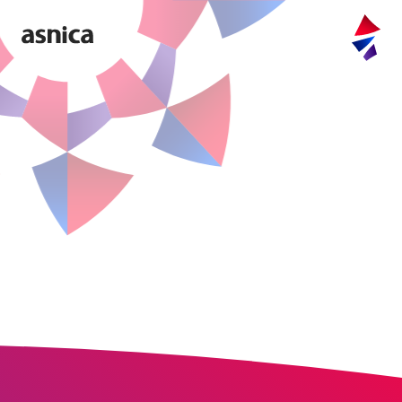
company
purpose
values
message
access
information
service
FULLTIME
CLOUD OFFER