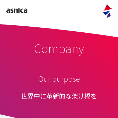
company
purpose
Company
values
message
access
information
Our purpose
service
世界中に革新的な架け橋を
FULLTIME
CLOUD OFFER