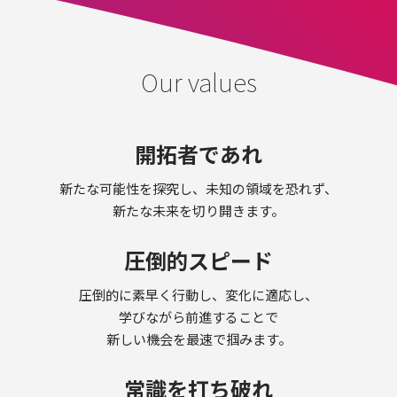
WEB SYSTEM
WEB SOLUTION
Our values
recruit
ENTRY
開拓者であれ
Wantedly
新たな可能性を探究し、未知の領域を恐れず、
news/topics
新たな未来を切り開きます。
圧倒的スピード
CONTACT US
圧倒的に素早く行動し、変化に適応し、
学びながら前進することで
新しい機会を最速で掴みます。
常識を打ち破れ