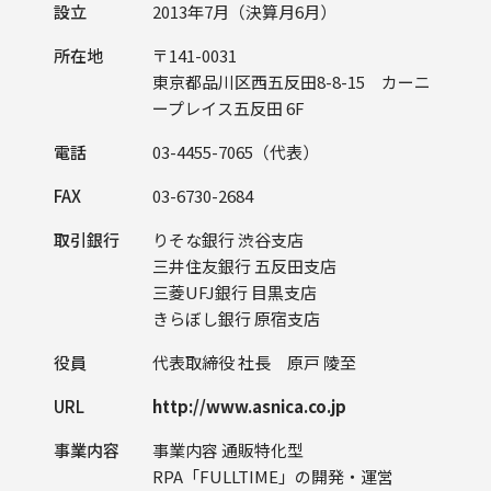
設立
2013年7月（決算月6月）
所在地
〒141-0031
東京都品川区西五反田8-8-15 カーニ
ープレイス五反田 6F
電話
03-4455-7065（代表）
FAX
03-6730-2684
取引銀行
りそな銀行 渋谷支店
三井住友銀行 五反田支店
三菱UFJ銀行 目黒支店
きらぼし銀行 原宿支店
役員
代表取締役 社長 原戸 陵至
URL
http://www.asnica.co.jp
事業内容
事業内容 通販特化型
RPA「FULLTIME」の開発・運営