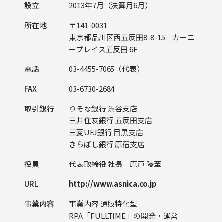
設立
2013年7月（決算月6月）
所在地
〒141-0031
東京都品川区西五反田8-8-15 カーニ
ープレイス五反田 6F
電話
03-4455-7065（代表）
FAX
03-6730-2684
取引銀行
りそな銀行 渋谷支店
三井住友銀行 五反田支店
三菱UFJ銀行 目黒支店
きらぼし銀行 原宿支店
役員
代表取締役 社長 原戸 陵至
URL
http://www.asnica.co.jp
事業内容
事業内容 通販特化型
RPA「FULLTIME」の開発・運営