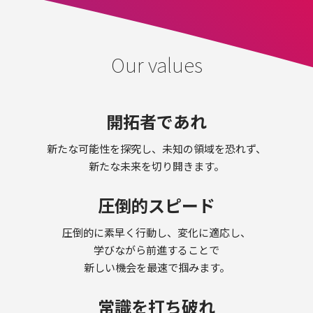
WEB SYSTEM
WEB SOLUTION
Our values
recruit
ENTRY
開拓者であれ
Wantedly
新たな可能性を探究し、未知の領域を恐れず、
news/topics
新たな未来を切り開きます。
圧倒的スピード
CONTACT US
圧倒的に素早く行動し、変化に適応し、
学びながら前進することで
新しい機会を最速で掴みます。
常識を打ち破れ