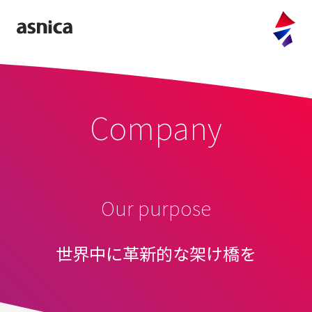
company
purpose
Company
values
message
access
information
Our purpose
service
世界中に革新的な架け橋を
FULLTIME
CLOUD OFFER