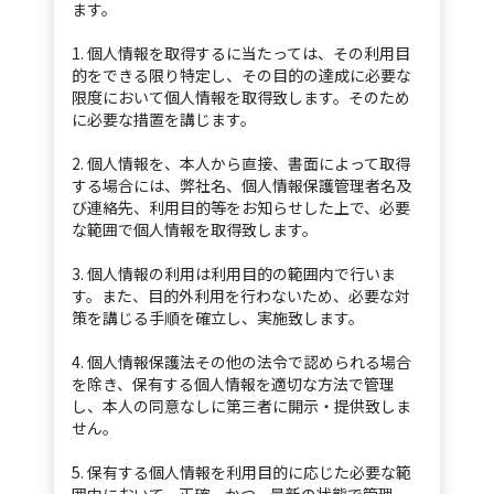
WEB SYSTEM
ます。
WEB SOLUTION
1. 個人情報を取得するに当たっては、その利用目
的をできる限り特定し、その目的の達成に必要な
限度において個人情報を取得致します。そのため
recruit
に必要な措置を講じます。
ENTRY
2. 個人情報を、本人から直接、書面によって取得
する場合には、弊社名、個人情報保護管理者名及
Wantedly
び連絡先、利用目的等をお知らせした上で、必要
な範囲で個人情報を取得致します。
news/topics
3. 個人情報の利用は利用目的の範囲内で行いま
す。また、目的外利用を行わないため、必要な対
CONTACT US
策を講じる手順を確立し、実施致します。
4. 個人情報保護法その他の法令で認められる場合
を除き、保有する個人情報を適切な方法で管理
し、本人の同意なしに第三者に開示・提供致しま
せん。
5. 保有する個人情報を利用目的に応じた必要な範