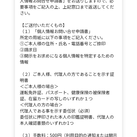
人情報お問合せ申請書」をお送りしますので、必
要事項をご記入の上、上記窓口まで返送してくだ
さい。
【ご送付いただくもの】
（１）「個人情報お問い合せ申請書」
所定の用紙に以下の事項をご記入ください。
①ご本人様の住所・氏名・電話番号とご捺印
②請求日
③開示をお求めになる個人情報を特定するための
情報
（２）ご本人様、代理人の方であることを示す証
明書
＜ご本人様の場合＞
運転免許証、パスポート、健康保険の被保険者
証、在留カードの写しのいずれか１つ
＜代理人の方の場合＞
代理人である事を示す委任状（必須）
委任状に押印された本人の印鑑証明書、代理人の
本人確認書類のいずれか1つ
（３）手数料：500円（利用目的の通知または開示