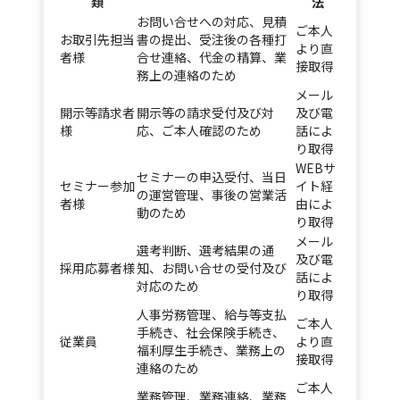
類
法
お問い合せへの対応、見積
ご本人
お取引先担当
書の提出、受注後の各種打
より直
者様
合せ連絡、代金の精算、業
接取得
務上の連絡のため
メール
開示等請求者
開示等の請求受付及び対
及び電
様
応、ご本人確認のため
話によ
り取得
WEBサ
セミナーの申込受付、当日
セミナー参加
イト経
の運営管理、事後の営業活
者様
由によ
動のため
り取得
メール
選考判断、選考結果の通
及び電
採用応募者様
知、お問い合せの受付及び
話によ
対応のため
り取得
人事労務管理、給与等支払
ご本人
手続き、社会保険手続き、
従業員
より直
福利厚生手続き、業務上の
接取得
連絡のため
ご本人
業務管理、業務連絡、業務