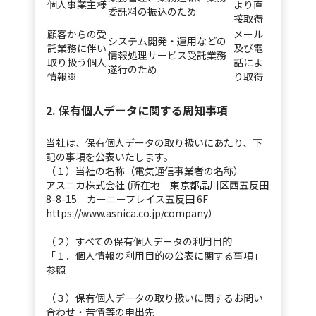
個人事業主様
より直
委託料の振込のため
接取得
顧客からの受
メール
システム開発・運用などの
託業務に伴い
及び電
情報処理サービス受託業務
取り扱う個人
話によ
遂行のため
情報※
り取得
2. 保有個人データに関する周知事項
当社は、保有個人データの取り扱いにあたり、下
記の事項を公表いたします。
（１）当社の名称（電気通信事業者の名称）
アスニカ株式会社 (所在地 東京都品川区西五反田
8-8-15 カーニープレイス五反田 6F
https://www.asnica.co.jp/company）
（２）すべての保有個人データの利用目的
「１．個人情報の利用目的の公表に関する事項」
参照
（３）保有個人データの取り扱いに関するお問い
合わせ・苦情等の申出先