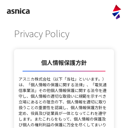
company
Privacy Policy
purpose
values
message
個人情報保護方針
access
アスニカ株式会社（以下「当社」といいます。）
information
は、「個人情報の保護に関する法律」、「電気通
信事業法」その他個人情報保護に関する法令を遵
守し、個人情報の適切な取扱いに規範を示すべき
service
立場にあるとの理念の下、個人情報を適切に取り
扱うことの重要性を認識し、個人情報保護方針を
FULLTIME
定め、役員及び従業員が一体となってこれを遵守
CLOUD OFFER
します。またこれらをもって、個人情報の保護及
び個人の権利利益の保護に万全を尽くしてまいり