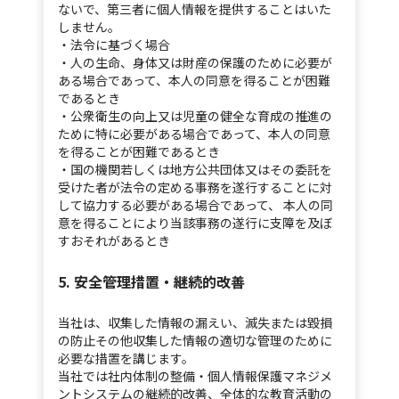
ないで、第三者に個人情報を提供することはいた
しません。
・法令に基づく場合
・人の生命、身体又は財産の保護のために必要が
ある場合であって、本人の同意を得ることが困難
であるとき
・公衆衛生の向上又は児童の健全な育成の推進の
ために特に必要がある場合であって、本人の同意
を得ることが困難であるとき
・国の機関若しくは地方公共団体又はその委託を
受けた者が法令の定める事務を遂行することに対
して協力する必要がある場合であって、 本人の同
意を得ることにより当該事務の遂行に支障を及ぼ
すおそれがあるとき
5. 安全管理措置・継続的改善
当社は、収集した情報の漏えい、滅失または毀損
の防止その他収集した情報の適切な管理のために
必要な措置を講じます。
当社では社内体制の整備・個⼈情報保護マネジメ
ントシステムの継続的改善、全体的な教育活動の