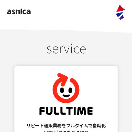
company
purpose
service
values
message
access
information
service
FULLTIME
CLOUD OFFER
リピート通販業務をフルタイムで自動化