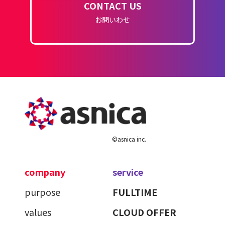
CONTACT US
お問いわせ
©asnica inc.
company
service
purpose
FULLTIME
values
CLOUD OFFER