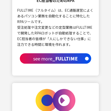
EC担当者のためのRPA
WEB SYSTEM
FULLTIME（フルタイム）は、EC通販運営によく
WEB SOLUTION
あるパソコン業務を自動化することに特化した
RPAツールです。
recruit
受注処理や注文変更などの定型業務はFULLTIME
で開発したRPAロボットが自動処理することで、
ENTRY
EC担当者の皆様が「人にしかできない仕事」に
Wantedly
注力できる時間と環境を作れます。
see more
_FULLTIME
news/topics
CONTACT US