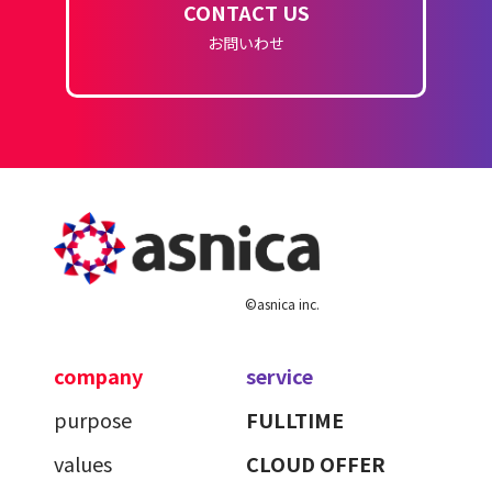
CONTACT US
お問いわせ
©asnica inc.
company
service
purpose
FULLTIME
values
CLOUD OFFER