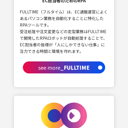
EC担当者のためのRPA
WEB SYSTEM
FULLTIME（フルタイム）は、EC通販運営によく
WEB SOLUTION
あるパソコン業務を自動化することに特化した
RPAツールです。
recruit
受注処理や注文変更などの定型業務はFULLTIME
で開発したRPAロボットが自動処理することで、
ENTRY
EC担当者の皆様が「人にしかできない仕事」に
Wantedly
注力できる時間と環境を作れます。
see more
_FULLTIME
news/topics
CONTACT US