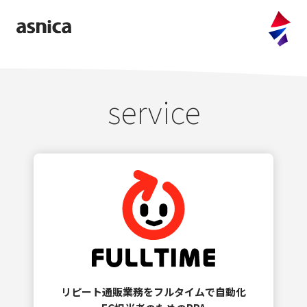
company
purpose
service
values
message
access
information
service
FULLTIME
CLOUD OFFER
リピート通販業務をフルタイムで自動化