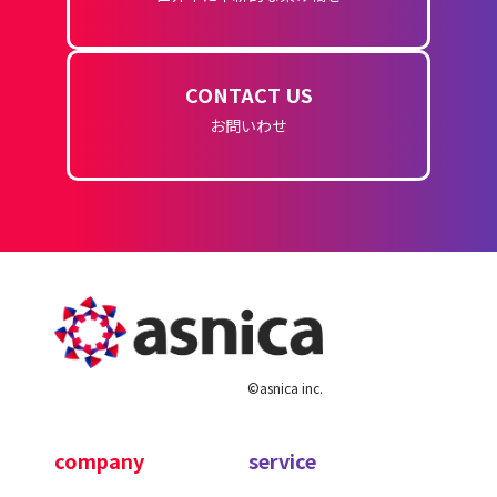
CONTACT US
お問いわせ
©asnica inc.
company
service