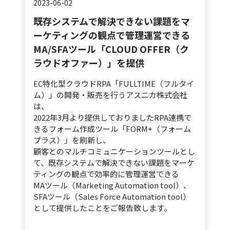
WEB SYSTEM
2023-06-02
既存システムで解決できない課題をマ
WEB SOLUTION
ーケティングの観点で管理運営できる
MA/SFAツール「CLOUD OFFER（ク
recruit
ラウドオファー）」を提供
ENTRY
EC特化型クラウドRPA「FULLTIME（フルタイ
Wantedly
ム）」の開発・販売を行うアスニカ株式会社
は、
2022年3月より提供しておりましたRPA連携で
news/topics
きるフォーム作成ツール「FORM+（フォーム
プラス）」を刷新し、
CONTACT US
顧客とのマルチコミュニケーションツールとし
て、既存システムで解決できない課題をマーケ
ティングの観点で効率的に管理運営できる
MAツール（Marketing Automation tool）、
SFAツール（Sales Force Automation tool）
として提供したことをご報告致します。